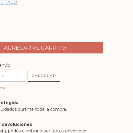
DE PAGO
l CP:
CAMBIAR CP
envío
CALCULAR
tal
rotegida
cuidados durante toda la compra.
 devoluciones
sta, podés cambiarlo por otro o devolverlo.