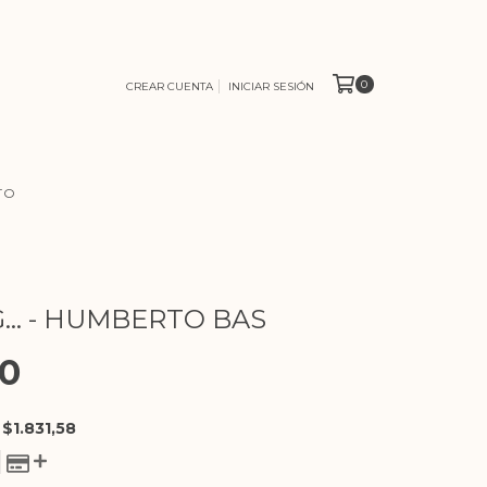
0
CREAR CUENTA
INICIAR SESIÓN
TO
G... - HUMBERTO BAS
00
E
$1.831,58