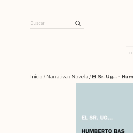
L
Inicio
Narrativa
Novela
El Sr. Ug... - H
/
/
/