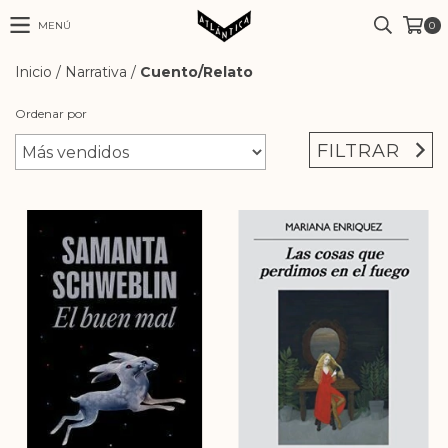
MENÚ
0
Inicio
/
Narrativa
/
Cuento/Relato
Ordenar por
FILTRAR