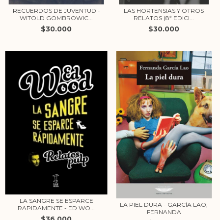
RECUERDOS DE JUVENTUD -
LAS HORTENSIAS Y OTROS
WITOLD GOMBROWIC...
RELATOS (8ª EDICI...
$30.000
$30.000
LA SANGRE SE ESPARCE
LA PIEL DURA - GARCÍA LAO,
RAPIDAMENTE - ED WO...
FERNANDA
$36.000