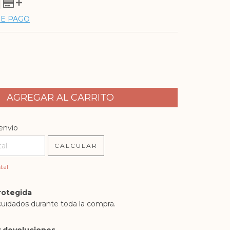
DE PAGO
l CP:
CAMBIAR CP
envío
CALCULAR
tal
rotegida
cuidados durante toda la compra.