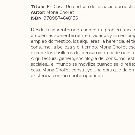
Título
: En Casa. Una odisea del espacio domésti
Autor
: Mona Chollet
ISBN
: 9789874648136
Desde la aparentemente inocente problemática d
problemas aparentemente olvidados y sin embrago
empleo doméstico, los alquileres, la herencia, el ti
consumo, la belleza y el tiempo. Mona Chollet es
excede los casilleros del pensamiento y de nuest
Arquitectura, género, sociología del consumo, estét
sociales… el mundo se moviliza cuando se lo reflex
casa. Mona Chollet construye una obra que da en 
existencia común contemporánea.