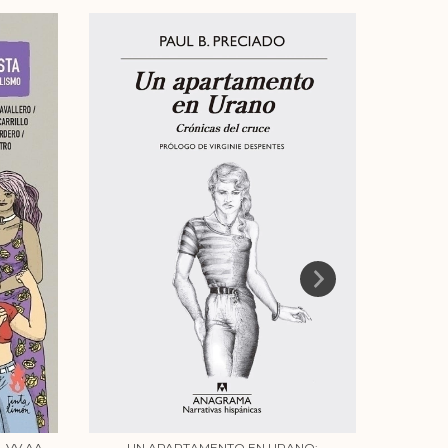
LOS H
- VV.AA
UN APARTAMENTO EN URANO: