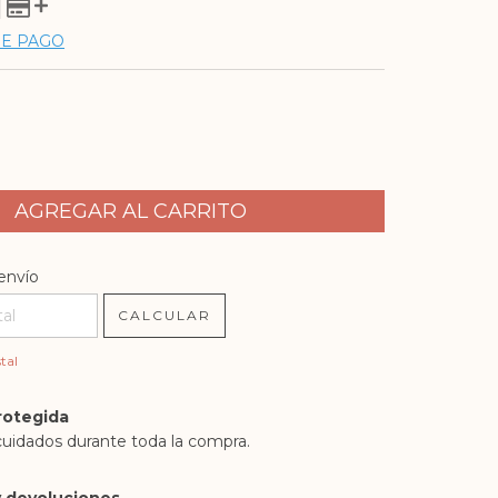
DE PAGO
l CP:
CAMBIAR CP
envío
CALCULAR
tal
rotegida
cuidados durante toda la compra.