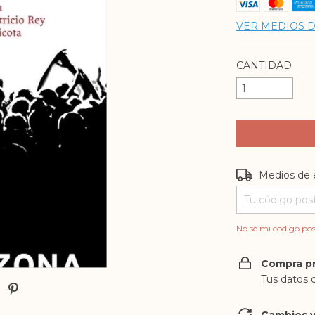
VER MEDIOS 
CANTIDAD
Entregas para e
Medios de 
No sé mi código pos
Compra p
Tus datos 