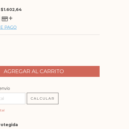
E
$1.602,64
DE PAGO
l CP:
CAMBIAR CP
envío
CALCULAR
tal
rotegida