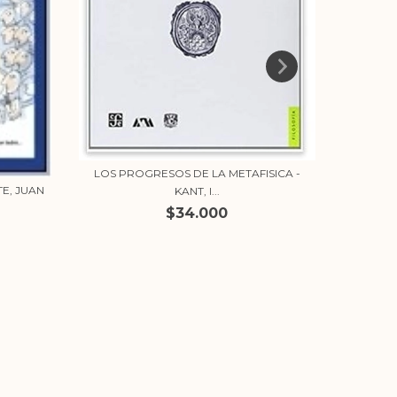
LOS PROGRESOS DE LA METAFISICA -
TE, JUAN
KANT, I...
CIELITO
$34.000