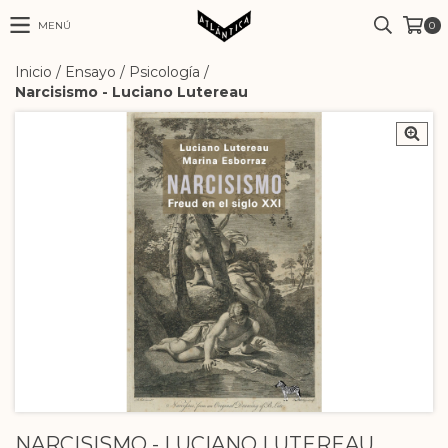
MENÚ
0
Inicio
/
Ensayo
/
Psicología
/
Narcisismo - Luciano Lutereau
NARCISISMO - LUCIANO LUTEREAU