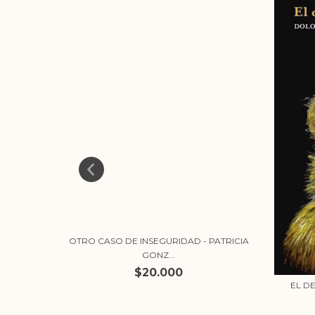
 ONO
OTRO CASO DE INSEGURIDAD - PATRICIA
GONZ...
$20.000
EL D