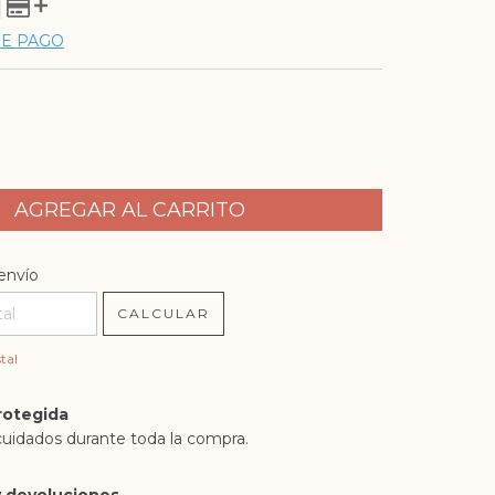
DE PAGO
l CP:
CAMBIAR CP
envío
CALCULAR
tal
rotegida
cuidados durante toda la compra.