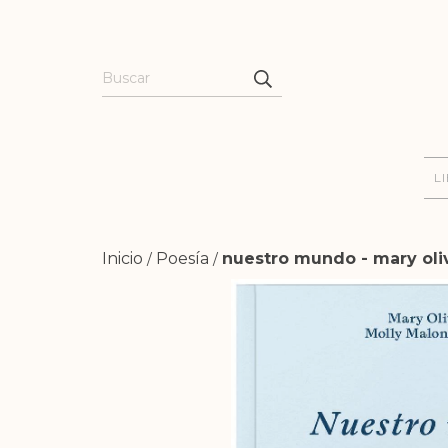
L
Inicio
Poesía
nuestro mundo - mary oliv
/
/