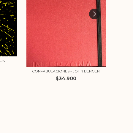
A
OS -
CONFABULACIONES - JOHN BERGER
$34.900