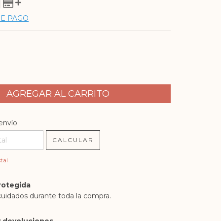
DE PAGO
l CP:
CAMBIAR CP
envío
CALCULAR
tal
rotegida
cuidados durante toda la compra.