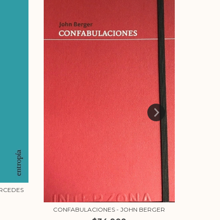
A
ERCEDES
CONFABULACIONES - JOHN BERGER