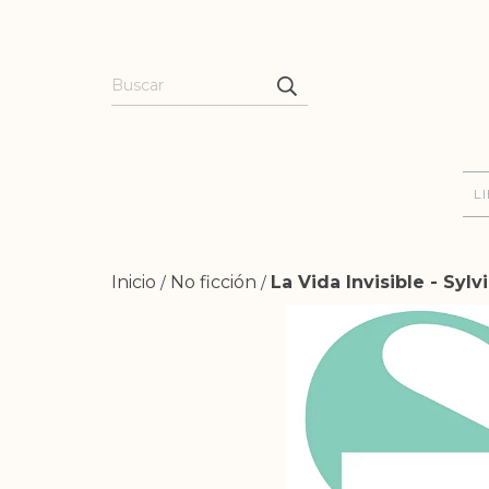
L
Inicio
No ficción
La Vida Invisible - Sylv
/
/