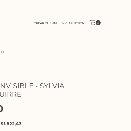
0
CREAR CUENTA
INICIAR SESIÓN
TO
INVISIBLE - SYLVIA
UIRRE
0
E
$1.822,43