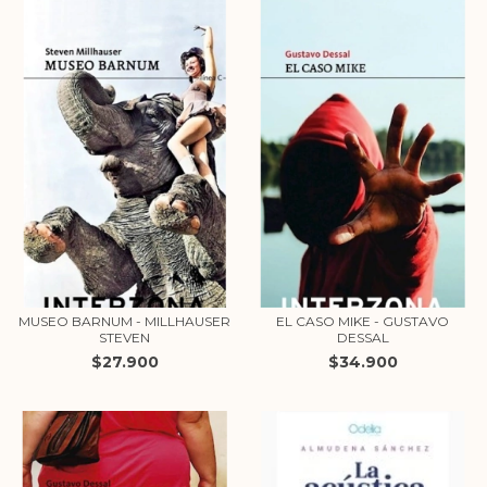
MUSEO BARNUM - MILLHAUSER
EL CASO MIKE - GUSTAVO
STEVEN
DESSAL
$27.900
$34.900