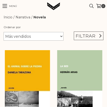
MENÚ
0
Inicio
/
Narrativa
/
Novela
Ordenar por
FILTRAR